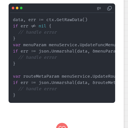
if
 err != 
nil
 {

// handle error
var
if
 err := json.Unmarshal(data, &menuParam); 
// handle error
}

var
if
 err := json.Unmarshal(data, &routeMetaPar
// handle error
}