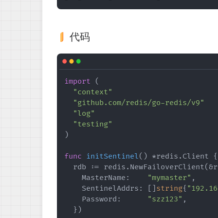
代码
import
 (

"context"
"github.com/redis/go-redis/v9"
"log"
"testing"
)

func
initSentinel
()
 *redis.Client {

	rdb := redis.NewFailoverClient(&redis.FailoverOptions{

		MasterName:    
"mymaster"
,

		SentinelAddrs: []
string
{
"192.16
		Password:      
"szz123"
,

	})
