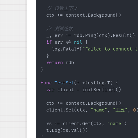
// 设置上下文
	ctx := context.Background()

// 测试连接
	_, err := rdb.Ping(ctx).Result()

if
 err != 
nil
 {

		log.Fatalf(
"Failed to connect t
	}

return
 rdb

}

func
TestSet
(t *testing.T)
 {

var
 client = initSentinel()

	ctx := context.Background()

	client.Set(ctx, 
"name"
, 
"王五"
, 
0
)
	rs := client.Get(ctx, 
"name"
)

	t.Log(rs.Val())

}