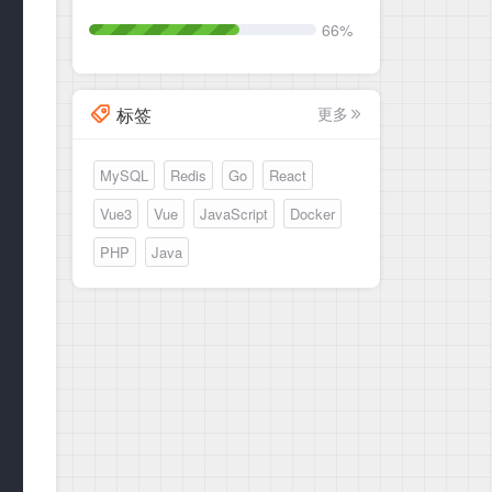
66%
标签
更多
MySQL
Redis
Go
React
Vue3
Vue
JavaScript
Docker
PHP
Java