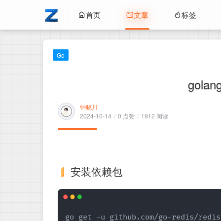
首页
文章
标签
Go
gola
钟晓川
2024-10-14
/
0 点赞
/
1912 阅读
安装依赖包
go get -u github.com/go-redis/redis