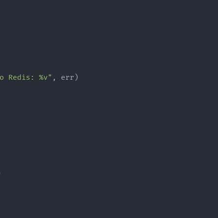
o Redis: %v"
, err)


