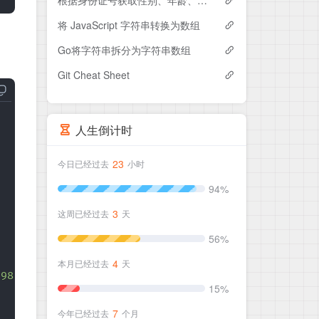
根据身份证号获取性别、年龄、生日
将 JavaScript 字符串转换为数组
Go将字符串拆分为字符串数组
Git Cheat Sheet
人生倒计时
23
今日已经过去
小时
94%
3
这周已经过去
天
56%
4
本月已经过去
天
.98.138:26382"
},

15%
7
今年已经过去
个月